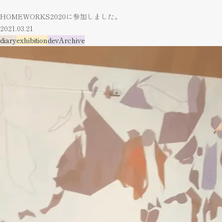
HOMEWORKS2020に参加しました。
2021.03.21
diary
exhibition
devArchive