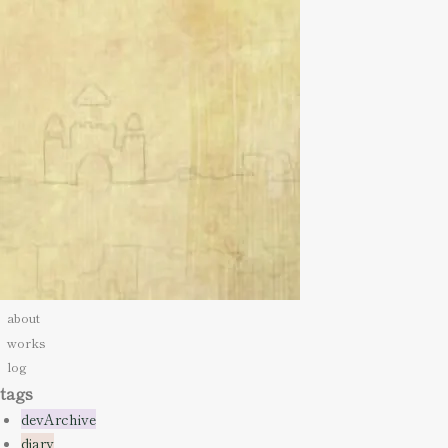
about
works
log
tags
devArchive
diary