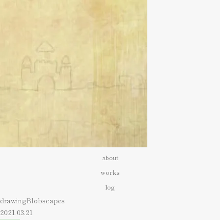
about
works
log
drawingBlobscapes
2021.03.21