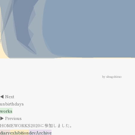
by shugohirao
◀︎ Next
unbirthdays
works
▶︎ Previous
HOMEWORKS2020に参加しました。
diary
exhibition
devArchive