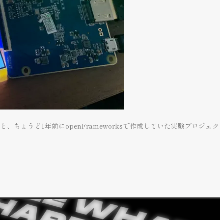
ちょうど1年前にopenFrameworksで作成していた実験プロジ